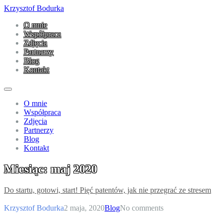
Krzysztof Bodurka
O mnie
Współpraca
Zdjęcia
Partnerzy
Blog
Kontakt
O mnie
Współpraca
Zdjęcia
Partnerzy
Blog
Kontakt
Miesiąc:
maj 2020
Do startu, gotowi, start! Pięć patentów, jak nie przegrać ze stresem
Krzysztof Bodurka
2 maja, 2020
Blog
No comments