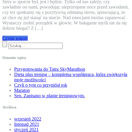
Stres w sporcie był, jest i będzie. Tylko od nas zależy, czy
zawładnie on nami, powodując nieprzespane noce przed zawodami,
czy też spotkamy się z pozytywną odmianą stresu, sprawiającą, że
aż chce się już stanąć na starcie. Nad emocjami można zapanować.
Wystarczy zrobić porządek w głowie. W bałaganie myśli nie da się
dobrze biegać! Z […]
Czytaj więcej
Ostatnie wpisy
Przygotowania do Tatra SkyMarathon
Dieta plus trening – kompletna współpraca, która zwiększyła
moje możliwości
Czyli o tym co przyniósł rok
Maraton
Sen. Zapisano w planie treningowym.
Archiwa
wrzesień 2022
listopad 2021
styczeń 2021