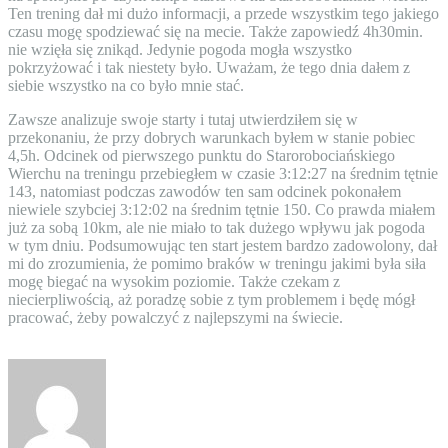
Ten trening dał mi dużo informacji, a przede wszystkim tego jakiego
czasu mogę spodziewać się na mecie. Także zapowiedź 4h30min.
nie wzięła się znikąd. Jedynie pogoda mogła wszystko
pokrzyżować i tak niestety było. Uważam, że tego dnia dałem z
siebie wszystko na co było mnie stać.
Zawsze analizuje swoje starty i tutaj utwierdziłem się w
przekonaniu, że przy dobrych warunkach byłem w stanie pobiec
4,5h. Odcinek od pierwszego punktu do Starorobociańskiego
Wierchu na treningu przebiegłem w czasie 3:12:27 na średnim tętnie
143, natomiast podczas zawodów ten sam odcinek pokonałem
niewiele szybciej 3:12:02 na średnim tętnie 150. Co prawda miałem
już za sobą 10km, ale nie miało to tak dużego wpływu jak pogoda
w tym dniu. Podsumowując ten start jestem bardzo zadowolony, dał
mi do zrozumienia, że pomimo braków w treningu jakimi była siła
mogę biegać na wysokim poziomie. Także czekam z
niecierpliwością, aż poradzę sobie z tym problemem i będę mógł
pracować, żeby powalczyć z najlepszymi na świecie.