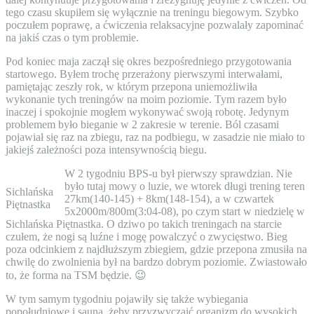
tego czasu skupiłem się wyłącznie na treningu biegowym. Szybko
poczułem poprawę, a ćwiczenia relaksacyjne pozwalały zapominać
na jakiś czas o tym problemie.
Pod koniec maja zaczął się okres bezpośredniego przygotowania
startowego. Byłem trochę przerażony pierwszymi interwałami,
pamiętając zeszły rok, w którym przepona uniemożliwiła
wykonanie tych treningów na moim poziomie. Tym razem było
inaczej i spokojnie mogłem wykonywać swoją robotę. Jedynym
problemem było bieganie w 2 zakresie w terenie. Ból czasami
pojawiał się raz na zbiegu, raz na podbiegu, w zasadzie nie miało to
jakiejś zależności poza intensywnością biegu.
W 2 tygodniu BPS-u był pierwszy sprawdzian. Nie
było tutaj mowy o luzie, we wtorek długi trening teren
Sichlańska
27km(140-145) + 8km(148-154), a w czwartek
Piętnastka
5x2000m/800m(3:04-08), po czym start w niedzielę w
Sichlańska Piętnastka. O dziwo po takich treningach na starcie
czułem, że nogi są luźne i mogę powalczyć o zwycięstwo. Bieg
poza odcinkiem z najdłuższym zbiegiem, gdzie przepona zmusiła na
chwilę do zwolnienia był na bardzo dobrym poziomie. Zwiastowało
to, że forma na TSM będzie. 😉
W tym samym tygodniu pojawiły się także wybiegania
popołudniowe i sauna, żeby przyzwyczaić organizm do wysokich