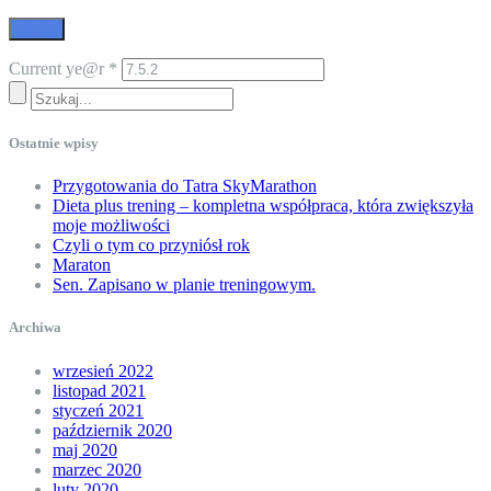
Current ye@r
*
Ostatnie wpisy
Przygotowania do Tatra SkyMarathon
Dieta plus trening – kompletna współpraca, która zwiększyła
moje możliwości
Czyli o tym co przyniósł rok
Maraton
Sen. Zapisano w planie treningowym.
Archiwa
wrzesień 2022
listopad 2021
styczeń 2021
październik 2020
maj 2020
marzec 2020
luty 2020