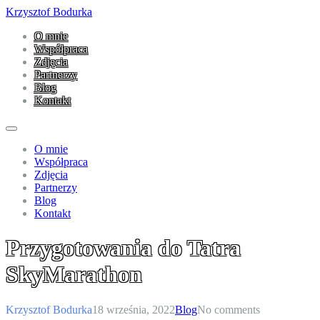
Krzysztof Bodurka
O mnie
Współpraca
Zdjęcia
Partnerzy
Blog
Kontakt
O mnie
Współpraca
Zdjęcia
Partnerzy
Blog
Kontakt
Przygotowania do Tatra
SkyMarathon
Krzysztof Bodurka
18 września, 2022
Blog
No comments