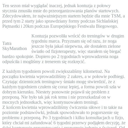
Ten sezon miał wyglądać inaczej, jednak kontuzja z połowy
stycznia zmusiła mnie do przeorganizowania planów startowych.
Zdecydowałem, że najważniejszym startem będzie dla mnie TSM, a
przed tym 2 starty jako sprawdziany formy podczas Sichlańskiej
Piętnastki i 20km podczas Europejskiego Festiwalu Biegowego.
Kontuzja pozwoliła wrócić do treningów w drugim
tygodniu marca. Przyznam się od razu, że noga
Tatra
jeszcze była jakaś niepewna, ale dostałem zielone
SkyMarathon
światło od fizjoterapeuty, więc starałem się biegać
bardzo spokojnie. Dopiero po 2 tygodniach wprowadzenia noga
odpuściła i mogliśmy z trenerem się rozkręcić.
Z każdym tygodniem powoli zwiększaliśmy kilometraż. Na
początku kwietnia wprowadziliśmy 2 zakres, a w połowie podbiegi.
Czytając dzienniczek treningowy śmiało mogę stwierdzić, że z
każdym tygodniem czułem się coraz lepiej, a forma powoli szła w
dobrym kierunku. Niestety ponownie pojawił się problem z
przeponą. Nie było tak jak rok temu i nie przeszkadzał on w
mocnych jednostkach, więc kontynuowałem treningi.
Z końcem kwietnia wprowadziliśmy ćwiczenia siłowe i to takie na
poziomie podstawówki, jednak spowodowało to pogorszenie się
problemu z przeponą. Po 3 tygodniach i kilku konsultacjach u fizjo,
który chciał mi zafundować 6 tygodni przerwy podjąłem decyzję, że
dalej kontynuuje przygotowania i zrezygnuję jedynie z ćwiczeń. Od