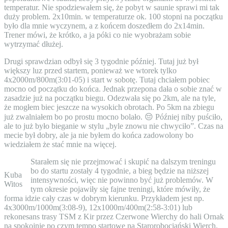
temperatur. Nie spodziewałem się, że pobyt w saunie sprawi mi tak
duży problem. 2x10min. w temperaturze ok. 100 stopni na początku
było dla mnie wyczynem, a z końcem doszedłem do 2x14min.
Trener mówi, że krótko, a ja póki co nie wyobrażam sobie
wytrzymać dłużej.
Drugi sprawdzian odbył się 3 tygodnie później. Tutaj już był
większy luz przed startem, ponieważ we wtorek tylko
4x2000m/800m(3:01-05) i start w sobotę. Tutaj chciałem pobiec
mocno od początku do końca. Jednak przepona dała o sobie znać w
zasadzie już na początku biegu. Odezwała się po 2km, ale na tyle,
że mogłem biec jeszcze na wysokich obrotach. Po 5km na zbiegu
już zwalniałem bo po prostu mocno bolało. 😔 Później niby puściło,
ale to już było bieganie w stylu „byle znowu nie chwyciło”. Czas na
mecie był dobry, ale ja nie byłem do końca zadowolony bo
wiedziałem że stać mnie na więcej.
Starałem się nie przejmować i skupić na dalszym treningu
bo do startu zostały 4 tygodnie, a bieg będzie na niższej
Kuba
intensywności, więc nie powinno być już problemów. W
Witos
tym okresie pojawiły się fajne treningi, które mówiły, że
forma idzie cały czas w dobrym kierunku. Przykładem jest np.
4x3000m/1000m(3:08-9), 12x1000m/400m(2:58-3:01) lub
rekonesans trasy TSM z Kir przez Czerwone Wierchy do hali Ornak
na spokojnie po czym tempo startowe na Starorobociański Wierch.