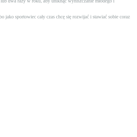
z lub dwa razy w roku, aby uniknąć wyniszczanie młodego i
o jako sportowiec cały czas chcę się rozwijać i stawiać sobie coraz