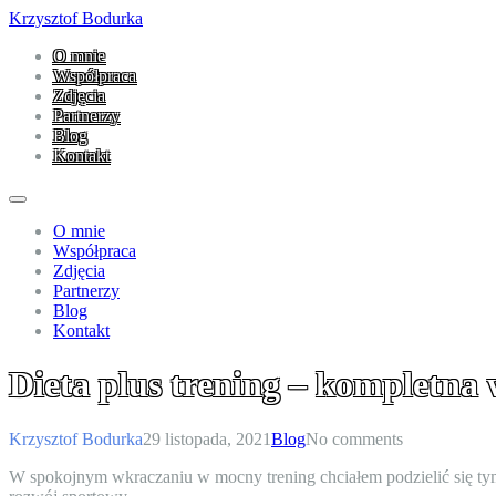
Krzysztof Bodurka
O mnie
Współpraca
Zdjęcia
Partnerzy
Blog
Kontakt
O mnie
Współpraca
Zdjęcia
Partnerzy
Blog
Kontakt
Dieta plus trening – kompletna
Krzysztof Bodurka
29 listopada, 2021
Blog
No comments
W spokojnym wkraczaniu w mocny trening chciałem podzielić się tym, 