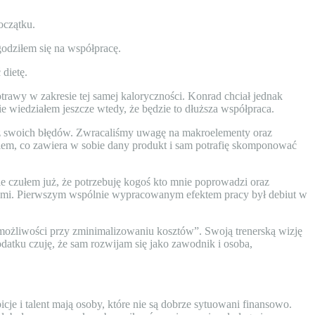
oczątku.
godziłem się na współpracę.
 dietę.
otrawy w zakresie tej samej kaloryczności. Konrad chciał jednak
 wiedziałem jeszcze wtedy, że będzie to dłuższa współpraca.
az swoich błędów. Zwracaliśmy uwagę na makroelementy oraz
 wiem, co zawiera w sobie dany produkt i sam potrafię skomponować
 czułem już, że potrzebuję kogoś kto mnie poprowadzi oraz
ningami. Pierwszym wspólnie wypracowanym efektem pracy był debiut w
 możliwości przy zminimalizowaniu kosztów”. Swoją trenerską wizję
dodatku czuję, że sam rozwijam się jako zawodnik i osoba,
cje i talent mają osoby, które nie są dobrze sytuowani finansowo.