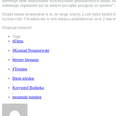
Interesuje mnie maksymalne wykorzystanie podstawowych badań, na k
ambitnego organizmu już na samym początku przygody ze sportem” –
Dzięki niemu uwierzyłem w to, że mogę więcej, a cele które kiedyś by
wyższe cele. Chciałem mu w tym miejscu podziękować za te 2 lata w
Dziękuję trenerze!
Tags:
#Dieta
,
#Konrad Nosarzewski
,
#trener biegania
,
#Trening
,
Biegi górskie
,
Krzysztof Bodurka
,
mountain running