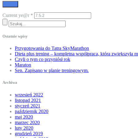
Current ye@r
*
Ostatnie wpisy
Przygotowania do Tatra SkyMarathon
Dieta plus trening – kompletna współpraca, która zwiększyła 
Czyli o tym co przyniósł rok
Maraton
Sen. Zapisano w planie treningowym.
Archiwa
wrzesień 2022
listopad 2021
styczeń 2021
październik 2020
maj 2020
marzec 2020
luty 2020
grudzień 2019