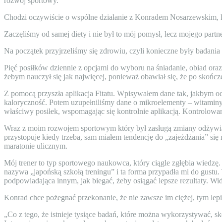
rozwój sportowy.
Chodzi oczywiście o wspólne działanie z Konradem Nosarzewskim, k
Zaczęliśmy od samej diety i nie był to mój pomysł, lecz mojego partn
Na początek przyjrzeliśmy się zdrowiu, czyli konieczne były badania 
Pięć posiłków dziennie z opcjami do wyboru na śniadanie, obiad oraz 
żebym nauczył się jak najwięcej, ponieważ obawiał się, że po skoń
Z pomocą przyszła aplikacja Fitatu. Wpisywałem dane tak, jakbym
kaloryczność. Potem uzupełniliśmy dane o mikroelementy – witaminy 
właściwy posiłek, wspomagając się kontrolnie aplikacją. Kontrolowa
Wraz z moim rozwojem sportowym który był zasługą zmiany odżywiani
przystopuje kiedy trzeba, sam miałem tendencję do „zajeżdżania” się
maratonie ulicznym.
Mój trener to typ sportowego naukowca, który ciągle zgłębia wiedz
nazywa „japońską szkołą treningu” i ta forma przypadła mi do gustu. 
podpowiadająca innym, jak biegać, żeby osiągać lepsze rezultaty. Wi
Konrad chce pożegnać przekonanie, że nie zawsze im ciężej, tym lepi
„Co z tego, że istnieje tysiące badań, które można wykorzystywać, s