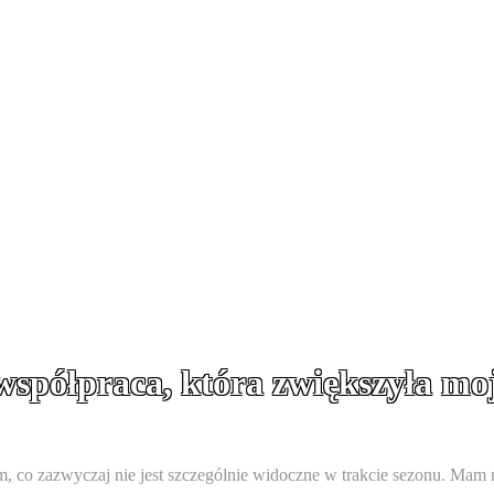
 współpraca, która zwiększyła mo
co zazwyczaj nie jest szczególnie widoczne w trakcie sezonu. Mam na 