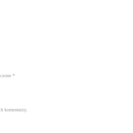
aczone
*
ch komentarzy.