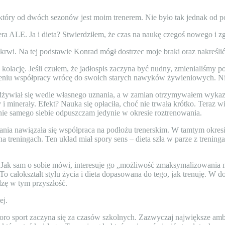
tóry od dwóch sezonów jest moim trenerem. Nie było tak jednak od p
era ALE. Ja i dieta? Stwierdziłem, że czas na naukę czegoś nowego i z
krwi. Na tej podstawie Konrad mógł dostrzec moje braki oraz nakreślić
kolację. Jeśli czułem, że jadłospis zaczyna być nudny, zmienialiśmy p
czeniu współpracy wrócę do swoich starych nawyków żywieniowych. Nie
 odżywiał się wedle własnego uznania, a w zamian otrzymywałem wyk
i minerały. Efekt? Nauka się opłaciła, choć nie trwała krótko. Teraz
nie samego siebie odpuszczam jedynie w okresie roztrenowania.
a nawiązała się współpraca na podłożu trenerskim. W tamtym okresie
 na treningach. Ten układ miał spory sens – dieta szła w parze z tre
ę. Jak sam o sobie mówi, interesuje go „możliwość zmaksymalizowania
To całokształt stylu życia i dieta dopasowana do tego, jak trenuję. W 
dzę w tym przyszłość.
ej.
koro sport zaczyna się za czasów szkolnych. Zazwyczaj największe ambi