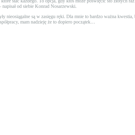
tóre stać każdego. To opcja, gdy ktoś może poświęcić sto złotych ra
 napisał od siebie Konrad Nosarzewski.
ły nieosiągalne są w zasięgu ręki. Dla mnie to bardzo ważna kwestia, b
spółpracy, mam nadzieję że to dopiero początek…